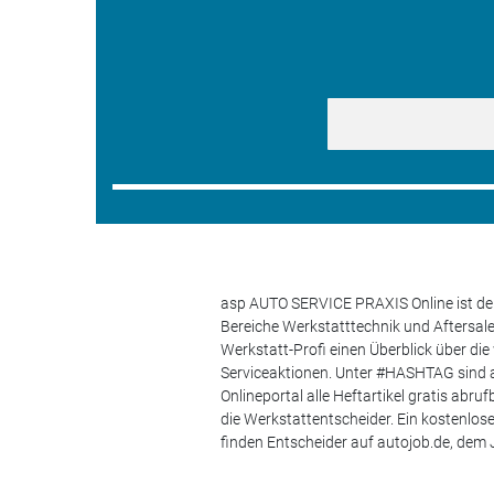
asp AUTO SERVICE PRAXIS Online ist der
Bereiche Werkstatttechnik und Aftersa
Werkstatt-Profi einen Überblick über di
Serviceaktionen. Unter #HASHTAG sind a
Onlineportal alle Heftartikel gratis ab
die Werkstattentscheider. Ein kostenlo
finden Entscheider auf autojob.de, de