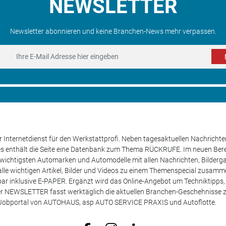
NEWSLETTER
Newsletter abonnieren und keine Branchen-News mehr verpassen.
 Internetdienst für den Werkstattprofi. Neben tagesaktuellen Nachricht
les enthält die Seite eine Datenbank zum Thema RÜCKRUFE. Im neuen B
e wichtigsten Automarken und Automodelle mit allen Nachrichten, Bilderga
lle wichtigen Artikel, Bilder und Videos zu einem Themenspecial zusamm
rufbar inklusive E-PAPER. Ergänzt wird das Online-Angebot um Techniktipp
ser NEWSLETTER fasst werktäglich die aktuellen Branchen-Geschehnisse
m Jobportal von AUTOHAUS, asp AUTO SERVICE PRAXIS und Autoflotte.