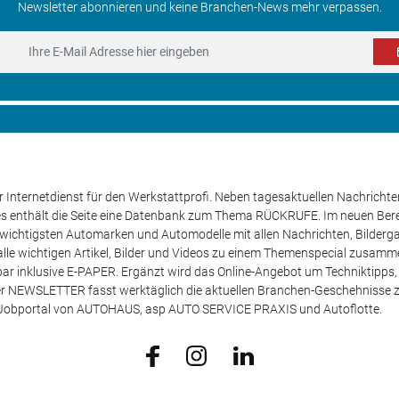
Newsletter abonnieren und keine Branchen-News mehr verpassen.
 Internetdienst für den Werkstattprofi. Neben tagesaktuellen Nachricht
les enthält die Seite eine Datenbank zum Thema RÜCKRUFE. Im neuen B
e wichtigsten Automarken und Automodelle mit allen Nachrichten, Bilderga
lle wichtigen Artikel, Bilder und Videos zu einem Themenspecial zusamm
rufbar inklusive E-PAPER. Ergänzt wird das Online-Angebot um Techniktipp
ser NEWSLETTER fasst werktäglich die aktuellen Branchen-Geschehnisse
m Jobportal von AUTOHAUS, asp AUTO SERVICE PRAXIS und Autoflotte.