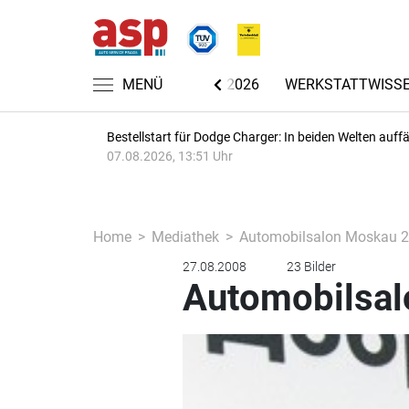
CHRICHTEN
AUTOMECHANIKA 2026
MENÜ
WERKSTATTWISS
Bestellstart für Dodge Charger: In beiden Welten auffäl
07.08.2026, 13:51 Uhr
Home
Mediathek
Automobilsalon Moskau 
27.08.2008
23 Bilder
Automobilsa