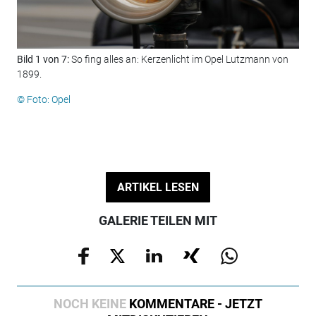
Bild 1 von 7:
So fing alles an: Kerzenlicht im Opel Lutzmann von
Bil
1899.
Coc
© Foto: Opel
© F
ARTIKEL LESEN
GALERIE TEILEN MIT
NOCH KEINE
KOMMENTARE - JETZT