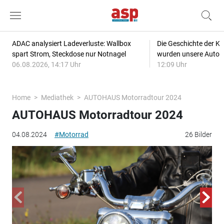
ADAC analysiert Ladeverluste: Wallbox
Die Geschichte der Kl
spart Strom, Steckdose nur Notnagel
wurden unsere Autos
06.08.2026, 14:17 Uhr
12:09 Uhr
Home
Mediathek
AUTOHAUS Motorradtour 2024
AUTOHAUS Motorradtour 2024
04.08.2024
#Motorrad
26 Bilder
Bil
wer
gep
© F