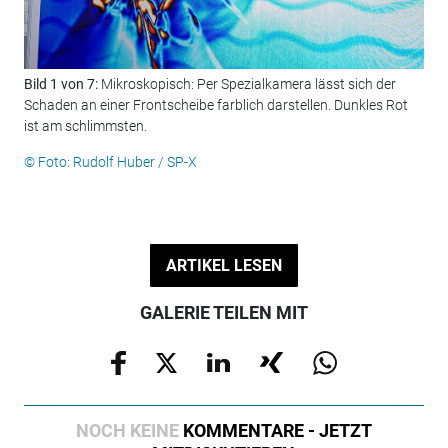
Bild 1 von 7:
Mikroskopisch: Per Spezialkamera lässt sich der
Bil
Schaden an einer Frontscheibe farblich darstellen. Dunkles Rot
ein
ist am schlimmsten.
© F
© Foto: Rudolf Huber / SP-X
ARTIKEL LESEN
GALERIE TEILEN MIT
NOCH KEINE
KOMMENTARE - JETZT