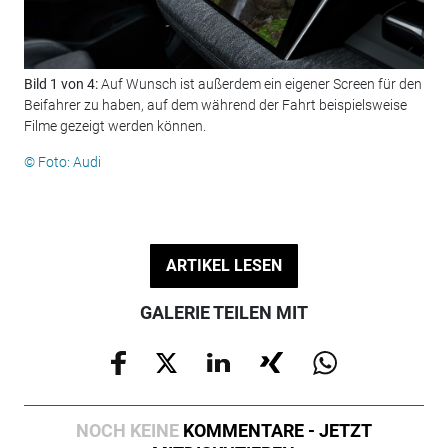
Bild 1 von 4:
Auf Wunsch ist außerdem ein eigener Screen für den
Bil
Beifahrer zu haben, auf dem während der Fahrt beispielsweise
lei
Filme gezeigt werden können.
© F
© Foto: Audi
ARTIKEL LESEN
GALERIE TEILEN MIT
NOCH KEINE
KOMMENTARE - JETZT