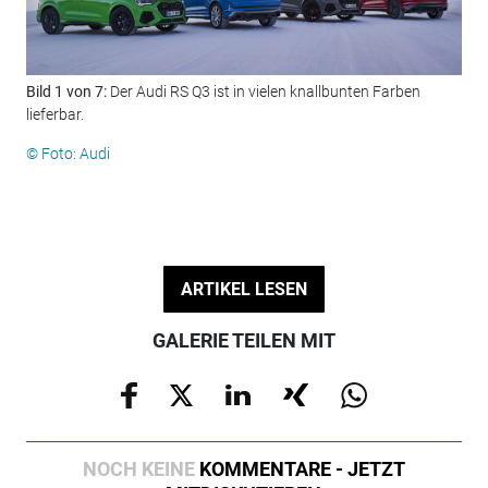
Bild 1 von 7:
Der Audi RS Q3 ist in vielen knallbunten Farben
Bil
lieferbar.
294
© Foto: Audi
© F
ARTIKEL LESEN
GALERIE TEILEN MIT
NOCH KEINE
KOMMENTARE - JETZT