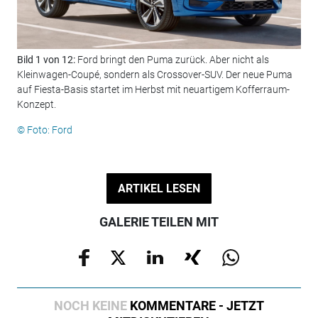
Bild 1 von 12:
Ford bringt den Puma zurück. Aber nicht als
Bil
Kleinwagen-Coupé, sondern als Crossover-SUV. Der neue Puma
spo
auf Fiesta-Basis startet im Herbst mit neuartigem Kofferraum-
dem
Konzept.
© F
© Foto: Ford
ARTIKEL LESEN
GALERIE TEILEN MIT
NOCH KEINE
KOMMENTARE - JETZT