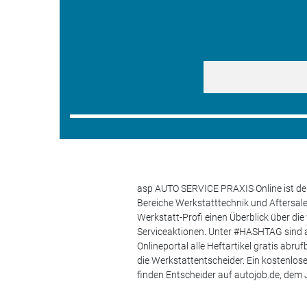
asp AUTO SERVICE PRAXIS Online ist der
Bereiche Werkstatttechnik und Aftersa
Werkstatt-Profi einen Überblick über di
Serviceaktionen. Unter #HASHTAG sind a
Onlineportal alle Heftartikel gratis ab
die Werkstattentscheider. Ein kostenlo
finden Entscheider auf autojob.de, de