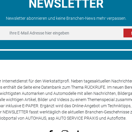
NEWSLETTER
Newsletter abonnieren und keine Branchen-News mehr verpassen.
 Internetdienst für den Werkstattprofi. Neben tagesaktuellen Nachricht
les enthält die Seite eine Datenbank zum Thema RÜCKRUFE. Im neuen B
e wichtigsten Automarken und Automodelle mit allen Nachrichten, Bilderga
lle wichtigen Artikel, Bilder und Videos zu einem Themenspecial zusamm
rufbar inklusive E-PAPER. Ergänzt wird das Online-Angebot um Techniktipp
ser NEWSLETTER fasst werktäglich die aktuellen Branchen-Geschehnisse
m Jobportal von AUTOHAUS, asp AUTO SERVICE PRAXIS und Autoflotte.