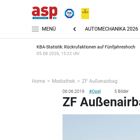
MENÜ
NACHRICHTEN
AUTOMECHANIKA 2026
KBA-Statistik: Rückrufaktionen auf Fünfjahreshoch
05.08.2026, 15:22 Uhr
Home
Mediathek
ZF Außenairbag
06.06.2019
#Opel
5 Bilder
ZF Außenairb