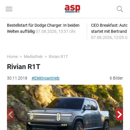
Bestellstart für Dodge Charger: In beiden
CEO Breakfast: Auto
Welten auffällig
07.08.2026, 13:51 Uhr
startet mit Bertrand 
07.08.2026, 12:05 Uh
Home
Mediathek
Rivian R1T
Rivian R1T
30.11.2018
#Elektroantrieb
6 Bilder