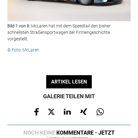
Bild 1 von 8:
McLaren hat mit dem Speedtail den bisher
Bil
schnellsten Straßensportwagen der Firmengeschichte
Kar
vorgestellt.
© F
© Foto: McLaren
ARTIKEL LESEN
GALERIE TEILEN MIT
NOCH KEINE
KOMMENTARE - JETZT