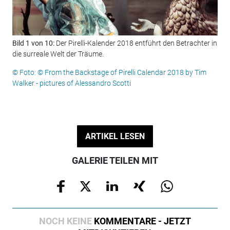
Bild 1 von 10:
Der Pirelli-Kalender 2018 entführt den Betrachter in
Bil
die surreale Welt der Träume.
Nao
© Foto: © From the Backstage of Pirelli Calendar 2018 by Tim
© F
Walker - pictures of Alessandro Scotti
Wal
ARTIKEL LESEN
GALERIE TEILEN MIT
NOCH KEINE
KOMMENTARE - JETZT