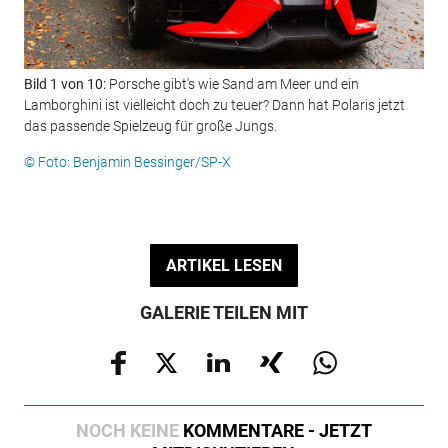
Bild 1 von 10:
Porsche gibt's wie Sand am Meer und ein
Bil
Lamborghini ist vielleicht doch zu teuer? Dann hat Polaris jetzt
Fah
das passende Spielzeug für große Jungs.
eur
© Foto: Benjamin Bessinger/SP-X
© F
ARTIKEL LESEN
GALERIE TEILEN MIT
NOCH KEINE
KOMMENTARE - JETZT