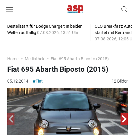
Bestellstart für Dodge Charger: In beiden
CEO Breakfast: Auto
Welten auffällig
07.08.2026, 13:51 Uhr
startet mit Bertrand 
07.08.2026, 12:05 Uh
Home
Mediathek
Fiat 695 Abarth Biposto (2015)
Fiat 695 Abarth Biposto (2015)
05.12.2014
#Fiat
12 Bilder