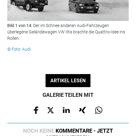
Bild 1 von 14:
Der im Schnee anderen Audi-Fahrzeugen
Bil
überlegene Geländewagen VW Iltis brachte die Quattro-Idee ins
Frü
Rollen.
das
der
© Foto: Audi
© F
ARTIKEL LESEN
GALERIE TEILEN MIT
NOCH KEINE
KOMMENTARE - JETZT