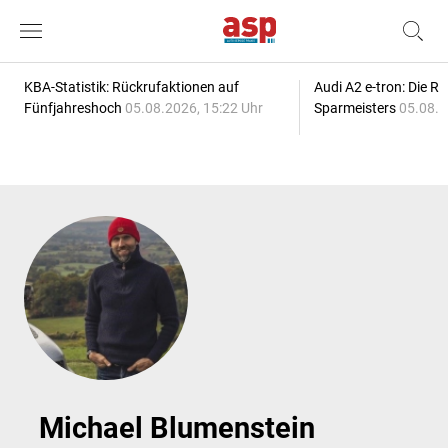
KBA-Statistik: Rückrufaktionen auf
Audi A2 e-tron: Die R
Fünfjahreshoch
05.08.2026, 15:22 Uhr
Sparmeisters
05.08.2
Michael Blumenstein