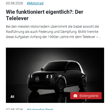
03.08.2026
#Motorrad
Wie funktioniert eigentlich?: Der
Telelever
Bei den meisten Motorrädern übernimmt die Gabel sowohl die
Radführung als auch Federung und Dämpfung. BMW trennte
diese Aufgaben Anfang der 1990er-Jahre mit dem Telelever –...
Bildergalerie
07.08.2026
#Autosalon Paris