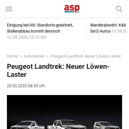
Einigung bei IAV: Standorte gesichert,
Marderabwehr: K&K s
Stellenabbau kommt dennoch
bei E-Autos
10.08.202
10.08.2026, 10:12 Uhr
Home
Automobile
Peugeot Landtrek: Neuer Löwen-Laster
Peugeot Landtrek: Neuer Löwen-
Laster
26.02.2020 08:30 Uhr