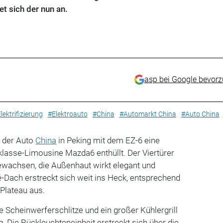
et sich der nun an.
asp bei Google bevor
lektrifizierung
#Elektroauto
#China
#Automarkt China
#Auto China
 der Auto
China
in Peking mit dem EZ-6 eine
klasse-Limousine Mazda6 enthüllt. Der Viertürer
gewachsen, die Außenhaut wirkt elegant und
-Dach erstreckt sich weit ins Heck, entsprechend
-Plateau aus.
 Scheinwerferschlitze und ein großer Kühlergrill
 Die Rückleuchteneinheit erstreckt sich über die