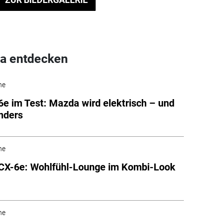
a entdecken
he
e im Test: Mazda wird elektrisch – und
anders
he
CX-6e: Wohlfühl-Lounge im Kombi-Look
he