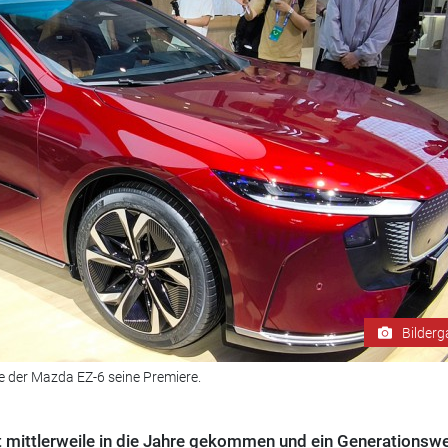
Bilderg
te der Mazda EZ-6 seine Premiere.
 mittlerweile in die Jahre gekommen und ein Generationsw