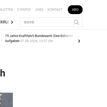
SLETTER
E-PAPER
JOBS
KONTAKT
ABO
CKRUFE
TÜV SÜD
MEDIATHEK
AUTOJOB
75 Jahre Kraftfahrt-Bundesamt: Eine Behörde, viele
Geb
Aufgaben
07.08.2026, 10:57 Uhr
10:2
ch