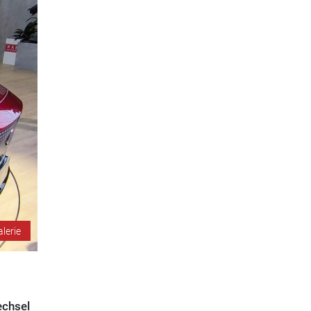
alerie
echsel