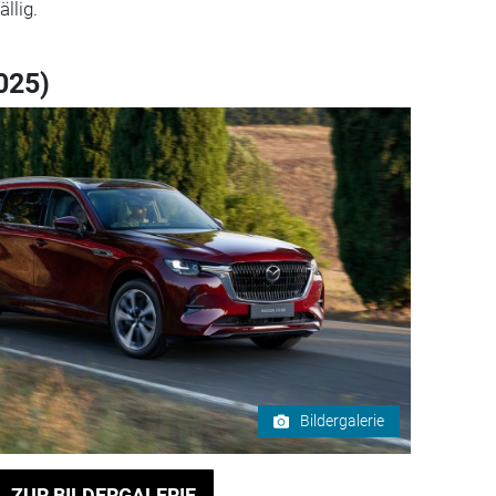
llig.
025)
Bildergalerie
ZUR BILDERGALERIE