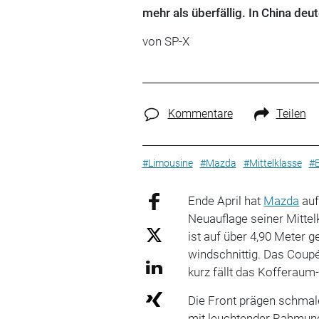
mehr als überfällig. In China deut
von
SP-X
Kommentare
Teilen
#Limousine
#Mazda
#Mittelklasse
#E
Ende April hat
Mazda
auf
Neuauflage seiner Mittel
ist auf über 4,90 Meter 
windschnittig. Das Coupé
kurz fällt das Kofferaum
Die Front prägen schmale
mit leuchtender Rahmung.