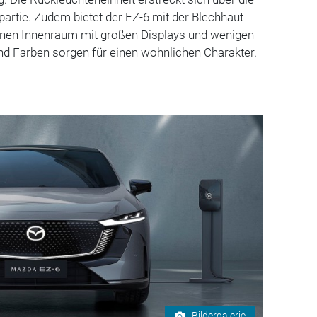
artie. Zudem bietet der EZ-6 mit der Blechhaut
einen Innenraum mit großen Displays und wenigen
nd Farben sorgen für einen wohnlichen Charakter.
Bildergalerie