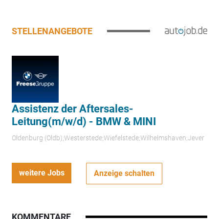
STELLENANGEBOTE
Assistenz der Aftersales-
Leitung(m/w/d) - BMW & MINI
Oldenburg (Oldb);Westerstede;Wiefelstede;Wilhelmshaven;Jever
weitere Jobs
Anzeige schalten
KOMMENTARE