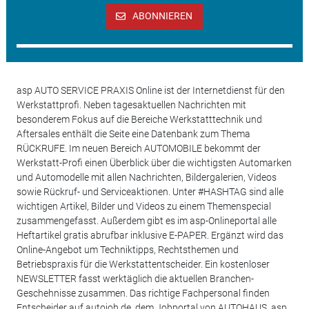
ABONNIEREN
asp AUTO SERVICE PRAXIS Online ist der Internetdienst für den
Werkstattprofi. Neben tagesaktuellen Nachrichten mit
besonderem Fokus auf die Bereiche Werkstatttechnik und
Aftersales enthält die Seite eine Datenbank zum Thema
RÜCKRUFE. Im neuen Bereich AUTOMOBILE bekommt der
Werkstatt-Profi einen Überblick über die wichtigsten Automarken
und Automodelle mit allen Nachrichten, Bildergalerien, Videos
sowie Rückruf- und Serviceaktionen. Unter #HASHTAG sind alle
wichtigen Artikel, Bilder und Videos zu einem Themenspecial
zusammengefasst. Außerdem gibt es im asp-Onlineportal alle
Heftartikel gratis abrufbar inklusive E-PAPER. Ergänzt wird das
Online-Angebot um Techniktipps, Rechtsthemen und
Betriebspraxis für die Werkstattentscheider. Ein kostenloser
NEWSLETTER fasst werktäglich die aktuellen Branchen-
Geschehnisse zusammen. Das richtige Fachpersonal finden
Entscheider auf autojob.de, dem Jobportal von AUTOHAUS, asp