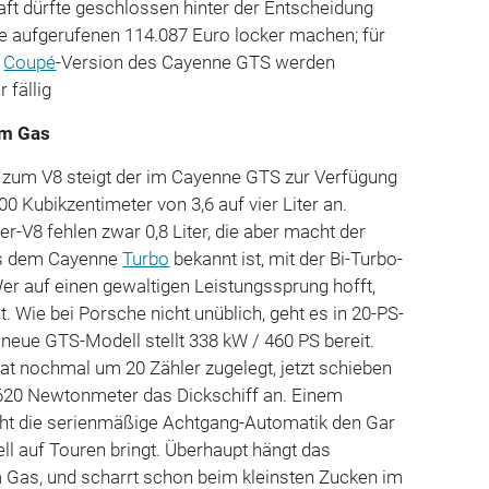
ft dürfte geschlossen hinter der Entscheidung
die aufgerufenen 114.087 Euro locker machen; für
e
Coupé
-Version des Cayenne GTS werden
 fällig
am Gas
zum V8 steigt der im Cayenne GTS zur Verfügung
Kubikzentimeter von 3,6 auf vier Liter an.
V8 fehlen zwar 0,8 Liter, die aber macht der
us dem Cayenne
Turbo
bekannt ist, mit der Bi-Turbo-
er auf einen gewaltigen Leistungssprung hofft,
t. Wie bei Porsche nicht unüblich, geht es in 20-PS-
 neue GTS-Modell stellt 338 kW / 460 PS bereit.
 nochmal um 20 Zähler zugelegt, jetzt schieben
620 Newtonmeter das Dickschiff an. Einem
ht die serienmäßige Achtgang-Automatik den Gar
ell auf Touren bringt. Überhaupt hängt das
m Gas, und scharrt schon beim kleinsten Zucken im