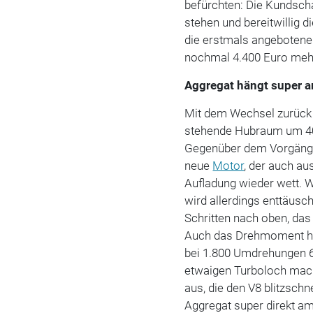
befürchten: Die Kundscha
stehen und bereitwillig 
die erstmals angeboten
nochmal 4.400 Euro mehr
Aggregat hängt super 
Mit dem Wechsel zurück 
stehende Hubraum um 400 
Gegenüber dem Vorgänger-
neue
Motor
, der auch a
Aufladung wieder wett. W
wird allerdings enttäusch
Schritten nach oben, das
Auch das Drehmoment hat
bei 1.800 Umdrehungen 
etwaigen Turboloch mac
aus, die den V8 blitzschn
Aggregat super direkt a