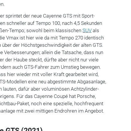
en.
 sprintet der neue Cayenne GTS mit Sport-
en schneller auf Tempo 100, nach 4,5 Sekunden
ßen-Tempo; sowohl beim klassischen
SUV
als
ie Vmax ist hier wie da mit Tempo 270 identisch
h über der Höchstgeschwindigkeit der alten GTS.
nge Verbesserungen; allein die Tatsache, dass nun
r der Haube steckt, dürfte aber nicht nur viele
ndern auch GTS-Fahrer zum Umstieg bewegen.
ss hier wieder mit voller Kraft gearbeitet wird,
GTS-Modellen eine neu abgestimmte Abgasanlage,
en lauten, dafür aber voluminösen Achtzylinder-
brigens. Für das Cayenne Coupé hat Porsche,
htbau-Paket, noch eine spezielle, hochfrequent
anlage mit zwei mittigen Endrohren im Angebot.
e GTS (2021)