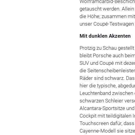
Wolframcarbid-Beschich
getauscht werden. Allein 
die Höhe; zusammen mit
unser Coupé-Testwagen a
Mit dunklen Akzenten
Protzig zu Schau gestellt
bleibt Porsche auch beim
SUV und Coupé mit dezent
die Seitenscheibenleiste
Räder sind schwarz. Das
hier die typische, abged
Leuchtenband zwischen d
schwarzen Schleier vers
Alcantara-Sportsitze u
Cockpit mit teildigitale
Touchscreen dafür, dass
Cayenne-Modell sie sitz