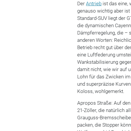
Der
Antrieb
ist das eine
genauso wichtig aber is
Standard-SUV liegt der 
die dynamischen Cayenne
Dämpferregelung, die – s
anderen Worten: Reichlic
Betrieb recht gut über de
eine Luftfederung umste
Wankstabilisierung gegen
damit nicht, wie wir auf
Lohn für das Zwicken im 
und superpräzise Kurven
Koloss, wohlgemerkt.
Apropos Straße: Auf den
21-Zöller, die natürlich 
Grauguss-Bremsscheiben.
packen, die Stopper kön