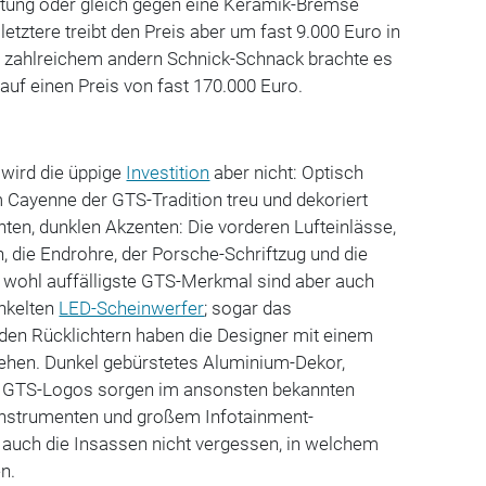
tung oder gleich gegen eine Keramik-Bremse
letztere treibt den Preis aber um fast 9.000 Euro in
 zahlreichem andern Schnick-Schnack brachte es
uf einen Preis von fast 170.000 Euro.
 wird die üppige
Investition
aber nicht: Optisch
 Cayenne der GTS-Tradition treu und dekoriert
en, dunklen Akzenten: Die vorderen Lufteinlässe,
n, die Endrohre, der Porsche-Schriftzug und die
 wohl auffälligste GTS-Merkmal sind aber auch
unkelten
LED-Scheinwerfer
; sogar das
en Rücklichtern haben die Designer mit einem
ehen. Dunkel gebürstetes Aluminium-Dekor,
nd GTS-Logos sorgen im ansonsten bekannten
n Instrumenten und großem Infotainment-
 auch die Insassen nicht vergessen, in welchem
en.