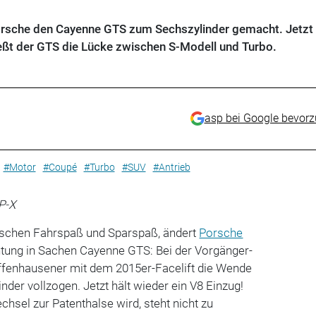
Porsche den Cayenne GTS zum Sechszylinder gemacht. Jetzt 
ießt der GTS die Lücke zwischen S-Modell und Turbo.
asp bei Google bevor
#Motor
#Coupé
#Turbo
#SUV
#Antrieb
P-X
ischen Fahrspaß und Sparspaß, ändert
Porsche
tung in Sachen Cayenne GTS: Bei der Vorgänger-
ffenhausener mit dem 2015er-Facelift die Wende
der vollzogen. Jetzt hält wieder ein V8 Einzug!
hsel zur Patenthalse wird, steht nicht zu