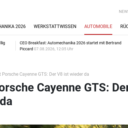
NEW
ANIKA 2026
WERKSTATTWISSEN
AUTOMOBILE
RÜ
lig
CEO Breakfast: Automechanika 2026 startet mit Bertrand
Piccard
07.08.2026, 12:05 Uhr
t Porsche Cayenne GTS: Der V8 ist wieder da
Porsche Cayenne GTS: De
 da