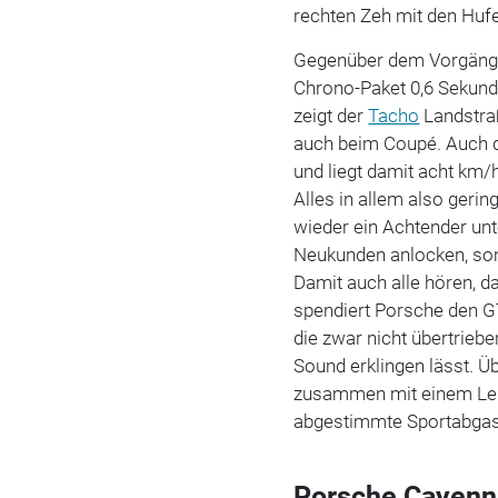
rechten Zeh mit den Huf
Gegenüber dem Vorgänger
Chrono-Paket 0,6 Sekund
zeigt der
Tacho
Landstra
auch beim Coupé. Auch d
und liegt damit acht km/
Alles in allem also geri
wieder ein Achtender unte
Neukunden anlocken, so
Damit auch alle hören, da
spendiert Porsche den 
die zwar nicht übertrieb
Sound erklingen lässt. Ü
zusammen mit einem Leic
abgestimmte Sportabgas
Porsche Cayenn