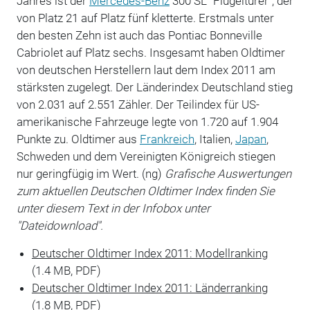
Jahres ist der
Mercedes-Benz
300 SL "Flügeltürer", der
von Platz 21 auf Platz fünf kletterte. Erstmals unter
den besten Zehn ist auch das Pontiac Bonneville
Cabriolet auf Platz sechs. Insgesamt haben Oldtimer
von deutschen Herstellern laut dem Index 2011 am
stärksten zugelegt. Der Länderindex Deutschland stieg
von 2.031 auf 2.551 Zähler. Der Teilindex für US-
amerikanische Fahrzeuge legte von 1.720 auf 1.904
Punkte zu. Oldtimer aus
Frankreich
, Italien,
Japan
,
Schweden und dem Vereinigten Königreich stiegen
nur geringfügig im Wert. (ng)
Grafische Auswertungen
zum aktuellen Deutschen Oldtimer Index finden Sie
unter diesem Text in der Infobox unter
"Dateidownload".
Deutscher Oldtimer Index 2011: Modellranking
(1.4 MB, PDF)
Deutscher Oldtimer Index 2011: Länderranking
(1.8 MB, PDF)