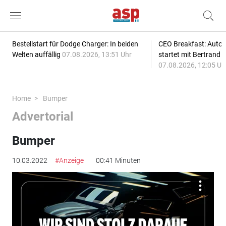
Bestellstart für Dodge Charger: In beiden
CEO Breakfast: Auto
Welten auffällig
07.08.2026, 13:51 Uhr
startet mit Bertrand 
07.08.2026, 12:05 Uh
Home
Bumper
Advertorial
Bumper
10.03.2022
#Anzeige
00:41 Minuten